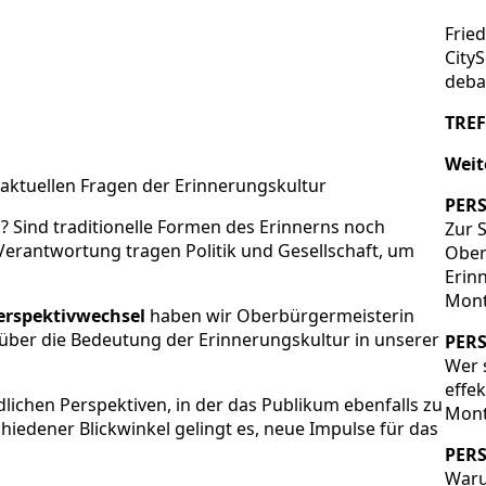
Frie
City
debat
TREF
Weit
aktuellen Fragen der Erinnerungskultur
PERS
? Sind traditionelle Formen des Erinnerns noch
Zur 
erantwortung tragen Politik und Gesellschaft, um
Ober
Erin
Mont
erspektivwechsel
haben wir Oberbürgermeisterin
ber die Bedeutung der Erinnerungskultur in unserer
PERS
Wer 
effe
dlichen Perspektiven, in der das Publikum ebenfalls zu
Mont
edener Blickwinkel gelingt es, neue Impulse für das
PERS
Waru