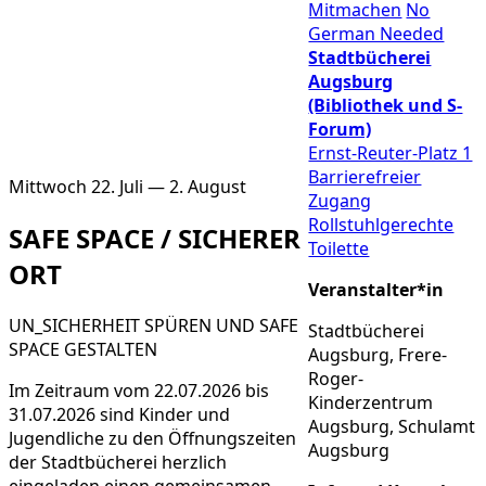
Mitmachen
No
German Needed
Stadtbücherei
Augsburg
(Bibliothek und S-
Forum)
Ernst-Reuter-Platz 1
Barrierefreier
Mittwoch 22. Juli — 2. August
Zugang
Rollstuhlgerechte
SAFE SPACE / SICHERER
Toilette
ORT
Veranstalter*in
UN_SICHERHEIT SPÜREN UND SAFE
Stadtbücherei
SPACE GESTALTEN
Augsburg, Frere-
Roger-
Im Zeitraum vom 22.07.2026 bis
Kinderzentrum
31.07.2026 sind Kinder und
Augsburg, Schulamt
Jugendliche zu den Öffnungszeiten
Augsburg
der Stadtbücherei herzlich
eingeladen einen gemeinsamen