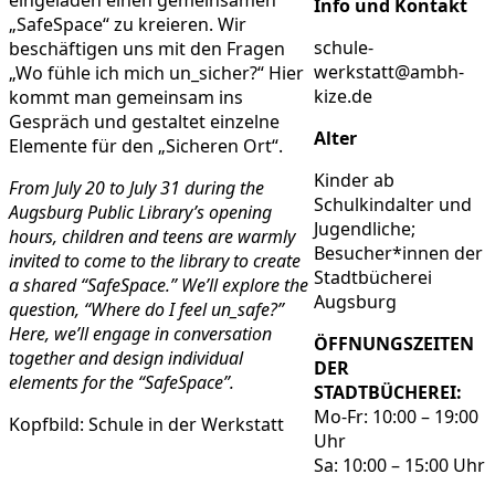
Info und Kontakt
„SafeSpace“ zu kreieren. Wir
schule-
beschäftigen uns mit den Fragen
werkstatt@ambh-
„Wo fühle ich mich un_sicher?“ Hier
kize.de
kommt man gemeinsam ins
Gespräch und gestaltet einzelne
Alter
Elemente für den „Sicheren Ort“.
Kinder ab
From July 20 to July 31 during the
Schulkindalter und
Augsburg Public Library’s opening
Jugendliche;
hours, children and teens are warmly
Besucher*innen der
invited to come to the library to create
Stadtbücherei
a shared “SafeSpace.” We’ll explore the
Augsburg
question, “Where do I feel un_safe?”
Here, we’ll engage in conversation
ÖFFNUNGSZEITEN
together and design individual
DER
elements for the “SafeSpace”.
STADTBÜCHEREI:
Mo-Fr: 10:00 – 19:00
Kopfbild: Schule in der Werkstatt
Uhr
Sa: 10:00 – 15:00 Uhr