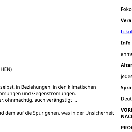
Foko
Vera
foko
Info
anme
Alte
OHEN)
jedes
 selbst, in Beziehungen, in den klimatischen
Spra
 Strömungen und Gegenströmungen.
Deut
er, ohnmächtig, auch verängstigt …
VORM
d dem auf die Spur gehen, was in der Unsicherheit
NACH
PRO