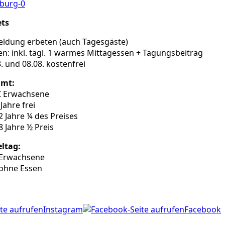
burg-0
ets
ldung erbeten (auch Tagesgäste)
en: inkl. tägl. 1 warmes Mittagessen + Tagungsbeitrag
. und 08.08. kostenfrei
amt:
€ Erwachsene
 Jahre frei
2 Jahre ¼ des Preises
8 Jahre ½ Preis
eltag:
 Erwachsene
 ohne Essen
Instagram
Facebook