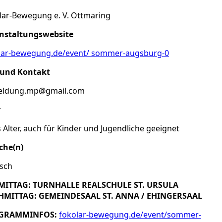
lar-Bewegung e. V. Ottmaring
nstaltungswebsite
lar-bewegung.de/event/ sommer-augsburg-0
 und Kontakt
ldung.mp@gmail.com
r
 Alter, auch für Kinder und Jugendliche geeignet
che(n)
sch
ITTAG: TURNHALLE REALSCHULE ST. URSULA
MITTAG: GEMEINDESAAL ST. ANNA / EHINGERSAAL
GRAMMINFOS:
fokolar-bewegung.de/event/sommer-