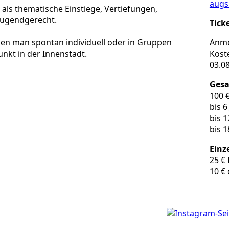
augs
 als thematische Einstiege, Vertiefungen,
jugendgerecht.
Tick
Anme
enen man spontan individuell oder in Gruppen
Kost
unkt in der Innenstadt.
03.08
Ges
100 
bis 6
bis 1
bis 1
Einz
25 €
10 €